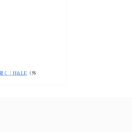
聞く｜H&LE
（外