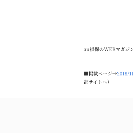
au損保のWEBマガジ
■掲載ページ→
201
部サイトへ）