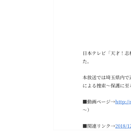
日本テレビ「天才！志
た。
本放送では埼玉県内で
による捜索～保護に至
■動画ページ→
http:/
～）
■関連リンク→
2018