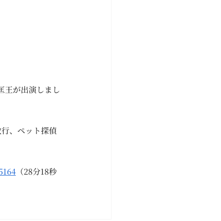
匡王が出演しまし
敢行、ペット探偵
5164
（28分18秒