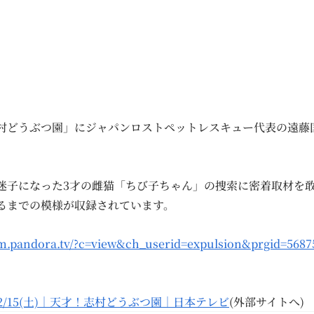
村どうぶつ園」にジャパンロストペットレスキュー代表の遠藤
迷子になった3才の雌猫「ちび子ちゃん」の捜索に密着取材を
るまでの模様が収録されています。
/m.pandora.tv/?c=view&ch_userid=expulsion&prgid=5687
/12/15(土)｜天才！志村どうぶつ園｜日本テレビ
(外部サイトへ)