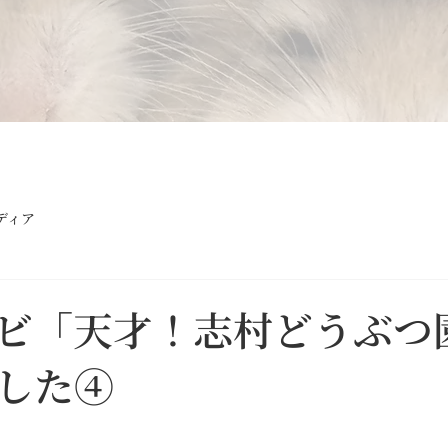
ディア
ビ「天才！志村どうぶつ
した④