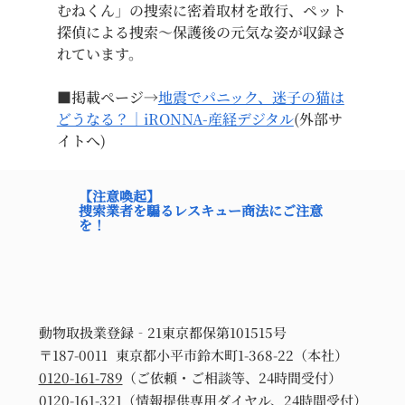
むねくん」の捜索に密着取材を敢行、ペット
探偵による捜索～保護後の元気な姿が収録さ
れています。
■掲載ページ→
地震でパニック、迷子の猫は
どうなる？｜iRONNA-産経デジタル
(外部サ
イトへ)
【注意喚起】
捜索業者を騙るレスキュー商法にご注意
を！
動物取扱業登録‐21東京都保第101515号
〒187-0011 東京都小平市鈴木町1-368-22（本社）
0120-161-789
（ご依頼・ご相談等、24時間受付）
0120-161-321
（情報提供専用ダイヤル、24時間受付）